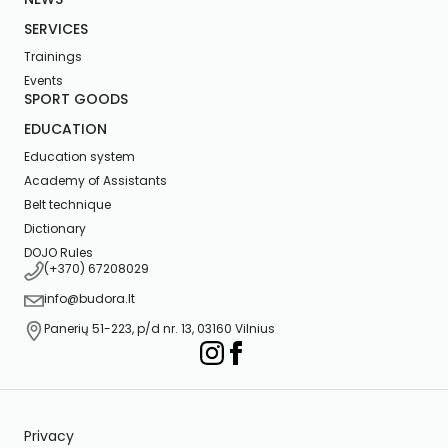
SERVICES
Trainings
Events
SPORT GOODS
EDUCATION
Education system
Academy of Assistants
Belt technique
Dictionary
DOJO Rules
(+370) 67208029
info@budora.lt
Panerių 51-223, p/d nr. 13, 03160 Vilnius
Privacy