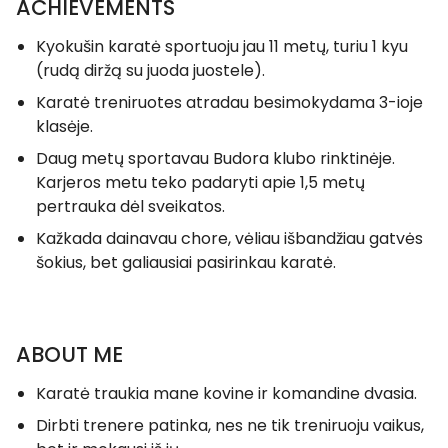
ACHIEVEMENTS
Kyokušin karatė sportuoju jau 11 metų, turiu 1 kyu
(rudą diržą su juoda juostele).
Karatė treniruotes atradau besimokydama 3-ioje
klasėje.
Daug metų sportavau Budora klubo rinktinėje.
Karjeros metu teko padaryti apie 1,5 metų
pertrauka dėl sveikatos.
Kažkada dainavau chore, vėliau išbandžiau gatvės
šokius, bet galiausiai pasirinkau karatė.
ABOUT ME
Karatė traukia mane kovine ir komandine dvasia.
Dirbti trenere patinka, nes ne tik treniruoju vaikus,