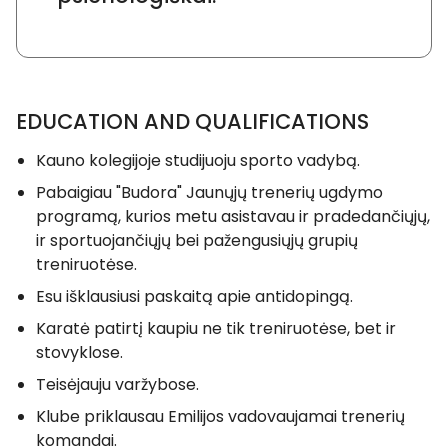
EDUCATION AND QUALIFICATIONS
Kauno kolegijoje studijuoju sporto vadybą.
Pabaigiau "Budora" Jaunųjų trenerių ugdymo
programą, kurios metu asistavau ir pradedančiųjų,
ir sportuojančiųjų bei pažengusiųjų grupių
treniruotėse.
Esu išklausiusi paskaitą apie antidopingą.
Karatė patirtį kaupiu ne tik treniruotėse, bet ir
stovyklose.
Teisėjauju varžybose.
Klube priklausau Emilijos vadovaujamai trenerių
komandai.