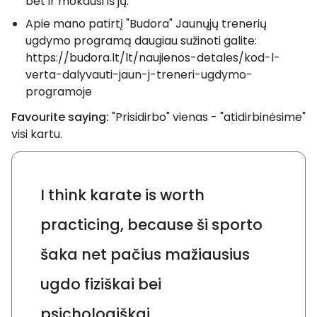
bet ir mokausi iš jų.
Apie mano patirtį "Budora" Jaunųjų trenerių
ugdymo programą daugiau sužinoti galite:
https://budora.lt/lt/naujienos-detales/kod-l-
verta-dalyvauti-jaun-j-treneri-ugdymo-
programoje
Favourite saying:
"Prisidirbo" vienas - "atidirbinėsime"
visi kartu.
I think karate is worth
practicing, because ši sporto
šaka net pačius mažiausius
ugdo fiziškai bei
psichologiškai.