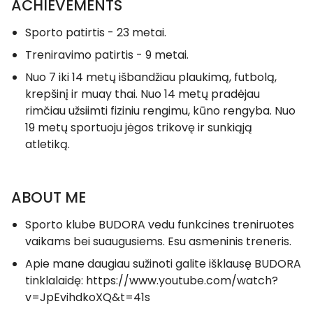
ACHIEVEMENTS
Sporto patirtis - 23 metai.
Treniravimo patirtis - 9 metai.
Nuo 7 iki 14 metų išbandžiau plaukimą, futbolą,
krepšinį ir muay thai. Nuo 14 metų pradėjau
rimčiau užsiimti fiziniu rengimu, kūno rengyba. Nuo
19 metų sportuoju jėgos trikovę ir sunkiąją
atletiką.
ABOUT ME
Sporto klube BUDORA vedu funkcines treniruotes
vaikams bei suaugusiems. Esu asmeninis treneris.
Apie mane daugiau sužinoti galite išklausę BUDORA
tinklalaidę:
https://www.youtube.com/watch?
v=JpEvihdkoXQ&t=41s