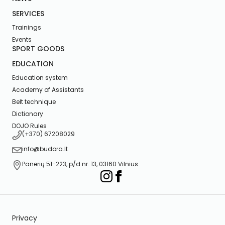
SERVICES
Trainings
Events
SPORT GOODS
EDUCATION
Education system
Academy of Assistants
Belt technique
Dictionary
DOJO Rules
(+370) 67208029
info@budora.lt
Panerių 51-223, p/d nr. 13, 03160 Vilnius
Privacy