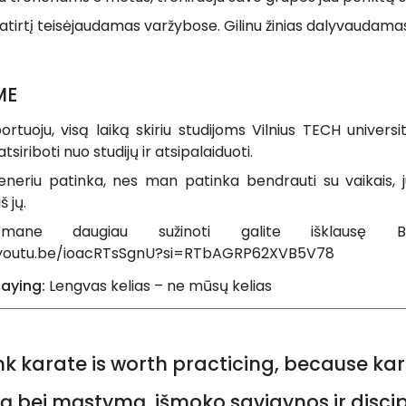
atirtį teisėjaudamas varžybose. Gilinu žinias dalyvaudam
ME
ortuoju, visą laiką skiriu studijoms Vilnius TECH univers
siriboti nuo studijų ir atsipalaiduoti.
reneriu patinka, nes man patinka bendrauti su vaikais,
š jų.
ane daugiau sužinoti galite išklausę BUD
/youtu.be/ioacRTsSgnU?si=RTbAGRP62XVB5V78
saying:
Lengvas kelias – ne mūsų kelias
ink karate is worth practicing, because k
ą bei mąstymą, išmoko savigynos ir discip