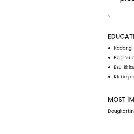
EDUCAT
Kadangi b
Baigiau 
Esu iškl
Klube pr
MOST I
Daugkartini