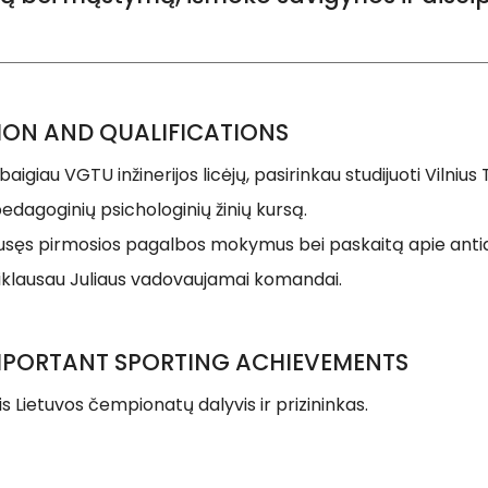
ION AND QUALIFICATIONS
aigiau VGTU inžinerijos licėjų, pasirinkau studijuoti Vilnius
pedagoginių psichologinių žinių kursą.
ausęs pirmosios pagalbos mokymus bei paskaitą apie anti
iklausau Juliaus vadovaujamai komandai.
MPORTANT SPORTING ACHIEVEMENTS
s Lietuvos čempionatų dalyvis ir prizininkas.