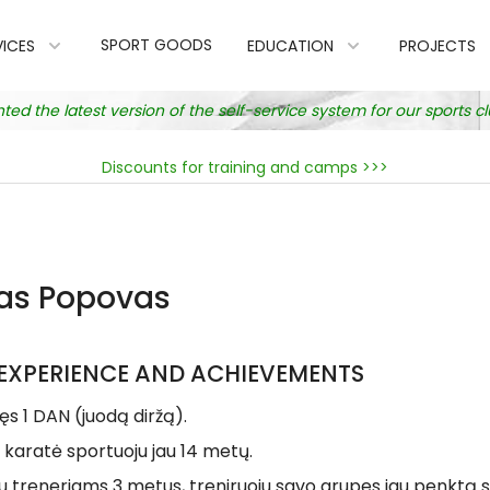
SPORT GOODS
VICES
EDUCATION
PROJECTS
 the latest version of the self-service system for our sports 
Discounts for training and camps >>>
ras Popovas
EXPERIENCE AND ACHIEVEMENTS
kęs 1 DAN (juodą diržą).
 karatė sportuoju jau 14 metų.
u treneriams 3 metus, treniruoju savo grupes jau penktą 