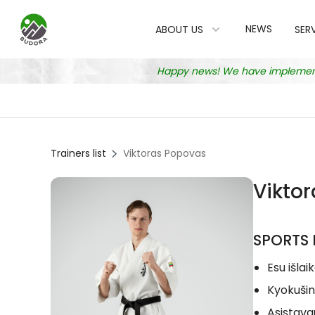
NEWS
ABOUT US
SER
Happy news! We have implemented
Trainers list
Viktoras Popovas
Vikto
SPORTS 
Esu išlai
Kyokušin
Asistava