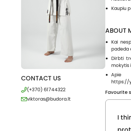
Kaupiu p
ABOUT 
Kai nesp
padeda at
Dirbti t
mokytis i
Apie m
CONTACT US
https:/
(+370) 61744322
Favourite 
viktoras@budora.lt
I th
prot