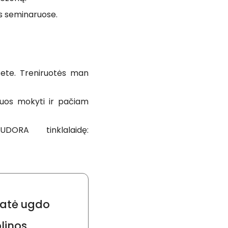
as seminaruose.
itete. Treniruotės man
 juos mokyti ir pačiam
ORA tinklalaidę:
aratė ugdo
linos.