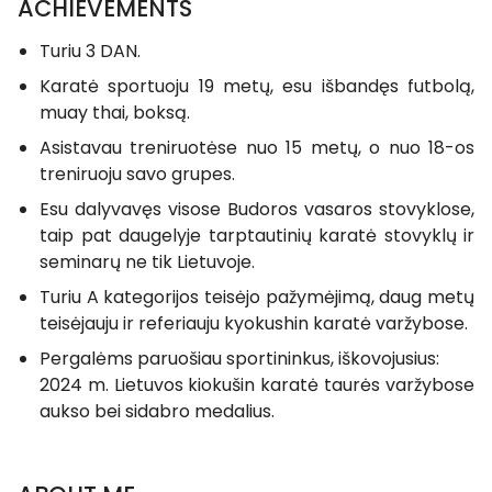
ACHIEVEMENTS
Turiu 3 DAN.
Karatė sportuoju 19 metų, esu išbandęs futbolą,
muay thai, boksą.
Asistavau treniruotėse nuo 15 metų, o nuo 18-os
treniruoju savo grupes.
Esu dalyvavęs visose Budoros vasaros stovyklose,
taip pat daugelyje tarptautinių karatė stovyklų ir
seminarų ne tik Lietuvoje.
Turiu A kategorijos teisėjo pažymėjimą, daug metų
teisėjauju ir referiauju kyokushin karatė varžybose.
Pergalėms paruošiau sportininkus, iškovojusius:
2024 m. Lietuvos kiokušin karatė taurės varžybose
aukso bei sidabro medalius.