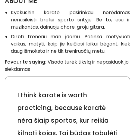
ABOUT ME
Kyokushin karatė pasirinkau norėdamas
nenusileisti broliui sporto srityje. Be to, esu ir
muzikantas, dainuoju chore, groju gitara.
Dirbti treneriu man įdomu. Patinka motyvuoti
vaikus, matyti, kaip jie keičiasi laikui bėgant, kiek
daug išmoksta ir ne tik treniruočių metu.
Favourite saying:
Visada turėk tikslą ir nepasiduok jo
siekdamas
I think karate is worth
practicing, because karatė
nėra šiaip sportas, kur reikia
kilnoti kojas. Tai būdas tobulėti