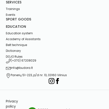
SERVICES
Trainings
Events
SPORT GOODS
EDUCATION
Education system
Academy of Assistants
Belt technique
Dictionary
DOJO Rules
(+370) 67208029
info@budora.lt
Panerių 51-223, p/d nr. 13, 03160 Vilnius
Privacy
policy