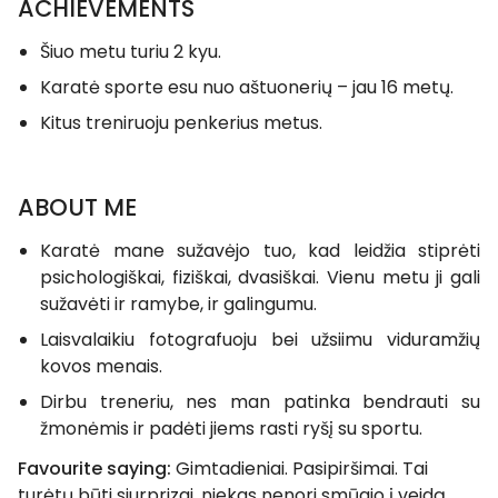
ACHIEVEMENTS
Šiuo metu turiu 2 kyu.
Karatė sporte esu nuo aštuonerių – jau 16 metų.
Kitus treniruoju penkerius metus.
ABOUT ME
Karatė mane sužavėjo tuo, kad leidžia stiprėti
psichologiškai, fiziškai, dvasiškai. Vienu metu ji gali
sužavėti ir ramybe, ir galingumu.
Laisvalaikiu fotografuoju bei užsiimu viduramžių
kovos menais.
Dirbu treneriu, nes man patinka bendrauti su
žmonėmis ir padėti jiems rasti ryšį su sportu.
Favourite saying:
Gimtadieniai. Pasipiršimai. Tai
turėtų būti siurprizai, niekas nenori smūgio į veidą