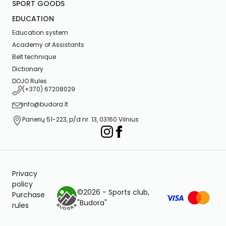
SPORT GOODS
EDUCATION
Education system
Academy of Assistants
Belt technique
Dictionary
DOJO Rules
(+370) 67208029
info@budora.lt
Panerių 51-223, p/d nr. 13, 03160 Vilnius
Privacy
policy
©2026 - Sports club,
Purchase
"Budora"
rules