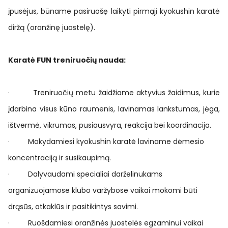
įpusėjus, būname pasiruošę laikyti pirmąjį kyokushin karatė
diržą (oranžinę juostelę).
Karatė FUN treniruočių nauda:
· Treniruočių metu žaidžiame aktyvius žaidimus, kurie
įdarbina visus kūno raumenis, lavinamas lankstumas, jėga,
ištvermė, vikrumas, pusiausvyra, reakcija bei koordinacija.
· Mokydamiesi kyokushin karatė laviname dėmesio
koncentraciją ir susikaupimą.
· Dalyvaudami specialiai darželinukams
organizuojamose klubo varžybose vaikai mokomi būti
drąsūs, atkaklūs ir pasitikintys savimi.
· Ruošdamiesi oranžinės juostelės egzaminui vaikai