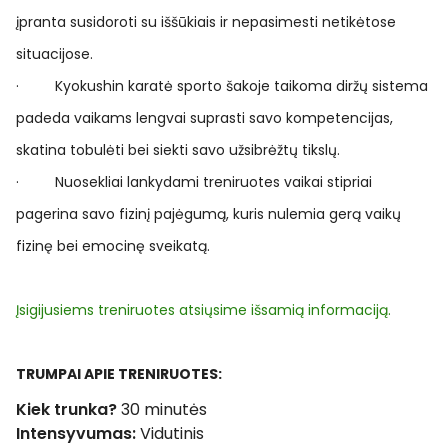
įpranta susidoroti su iššūkiais ir nepasimesti netikėtose
situacijose.
· Kyokushin karatė sporto šakoje taikoma diržų sistema
padeda vaikams lengvai suprasti savo kompetencijas,
skatina tobulėti bei siekti savo užsibrėžtų tikslų.
· Nuosekliai lankydami treniruotes vaikai stipriai
pagerina savo fizinį pajėgumą, kuris nulemia gerą vaikų
fizinę bei emocinę sveikatą.
Įsigijusiems treniruotes atsiųsime išsamią informaciją.
TRUMPAI APIE TRENIRUOTES:
Kiek trunka?
30 minutės
Intensyvumas:
Vidutinis