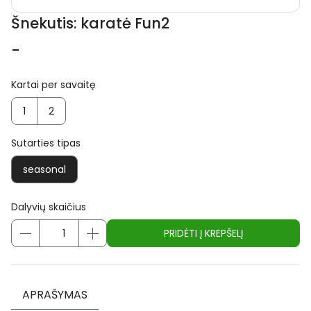
Šnekutis: karatė Fun2
-
Kartai per savaitę
1
2
Sutarties tipas
seasonal
Dalyvių skaičius
APRAŠYMAS