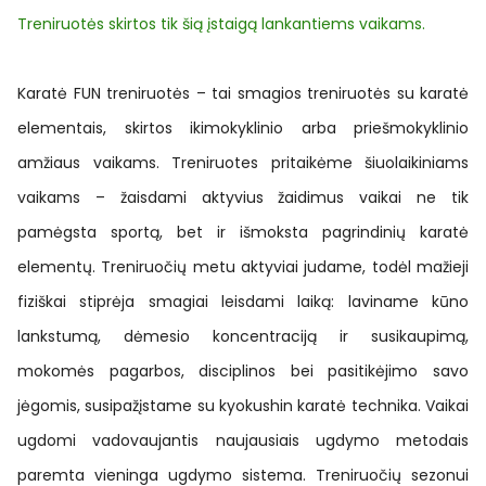
Treniruotės skirtos tik šią įstaigą lankantiems vaikams.
Karatė FUN treniruotės – tai smagios treniruotės su karatė
elementais, skirtos ikimokyklinio arba priešmokyklinio
amžiaus vaikams. Treniruotes pritaikėme šiuolaikiniams
vaikams – žaisdami aktyvius žaidimus vaikai ne tik
pamėgsta sportą, bet ir išmoksta pagrindinių karatė
elementų. Treniruočių metu aktyviai judame, todėl mažieji
fiziškai stiprėja smagiai leisdami laiką: laviname kūno
lankstumą, dėmesio koncentraciją ir susikaupimą,
mokomės pagarbos, disciplinos bei pasitikėjimo savo
jėgomis, susipažįstame su kyokushin karatė technika. Vaikai
ugdomi vadovaujantis naujausiais ugdymo metodais
paremta vieninga ugdymo sistema. Treniruočių sezonui