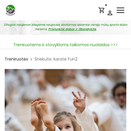
Ope
Džiugios naujienos! Įdiegėme naujausią savitarnos sistemos versiją mūsų sporto klubo
nariams.
Prisijunkite dabar ir išbandykite.
Treniruotėms ir stovykloms taikomos nuolaidos >>>
Treniruotės
Šnekutis: karatė Fun2