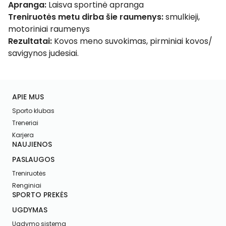
Apranga:
Laisva sportinė apranga
Treniruotės metu dirba šie raumenys:
smulkieji,
motoriniai raumenys
Rezultatai:
Kovos meno suvokimas, pirminiai kovos/
savigynos judesiai.
APIE MUS
Sporto klubas
Treneriai
Karjera
NAUJIENOS
PASLAUGOS
Treniruotės
Renginiai
SPORTO PREKĖS
UGDYMAS
Ugdymo sistema