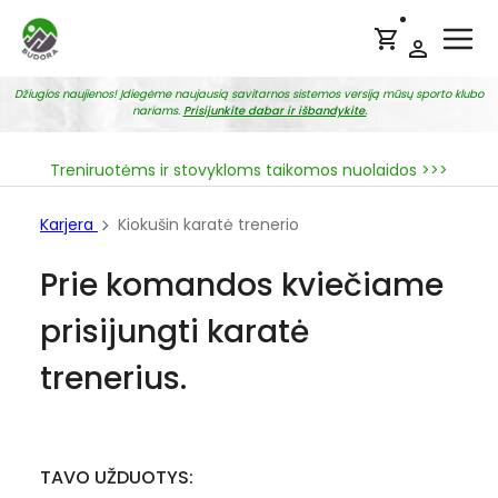
Ope
Džiugios naujienos! Įdiegėme naujausią savitarnos sistemos versiją mūsų sporto klubo
nariams.
Prisijunkite dabar ir išbandykite.
Treniruotėms ir stovykloms taikomos nuolaidos >>>
Karjera
Kiokušin karatė trenerio
Prie komandos kviečiame
prisijungti karatė
trenerius.
TAVO UŽDUOTYS: