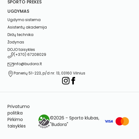
SPORTO PREKĖS
UGDYMAS
Ugdymo sistema
Asistentų akademija
Diržų technika
Žodynas
DOJO taisyklės
(+370) 67208029
info@budora.lt
Panerių 51-223, p/d nr. 13, 03160 Vilnius
Privatumo
politika
©2026 - Sporto klubas,
Pirkimo
"Budora"
taisyklės