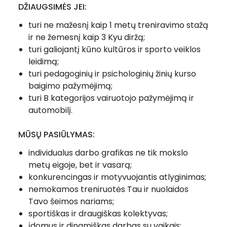
DŽIAUGSIMĖS JEI:
turi ne mažesnį kaip 1 metų treniravimo stažą
ir ne žemesnį kaip 3 Kyu diržą;
turi galiojantį kūno kultūros ir sporto veiklos
leidimą;
turi pedagoginių ir psichologinių žinių kurso
baigimo pažymėjimą;
turi B kategorijos vairuotojo pažymėjimą ir
automobilį.
MŪSŲ PASIŪLYMAS:
individualus darbo grafikas ne tik mokslo
metų eigoje, bet ir vasarą;
konkurencingas ir motyvuojantis atlyginimas;
nemokamos treniruotės Tau ir nuolaidos
Tavo šeimos nariams;
sportiškas ir draugiškas kolektyvas;
įdomus ir dinamiškas darbas su vaikais;