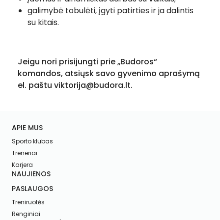
galimybė tobulėti, įgyti patirties ir ja dalintis
su kitais.
Jeigu nori prisijungti prie „Budoros“
komandos, atsiųsk savo gyvenimo aprašymą
el. paštu viktorija@budora.lt.
APIE MUS
Sporto klubas
Treneriai
Karjera
NAUJIENOS
PASLAUGOS
Treniruotės
Renginiai