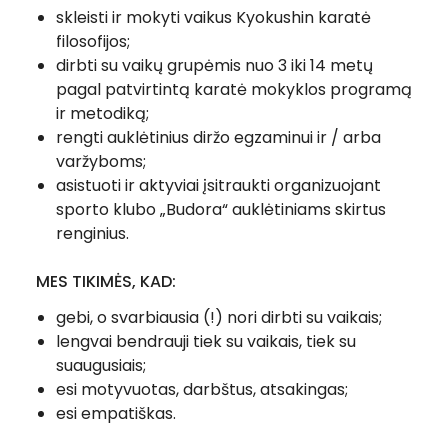
skleisti ir mokyti vaikus Kyokushin karatė
filosofijos;
dirbti su vaikų grupėmis nuo 3 iki 14 metų
pagal patvirtintą karatė mokyklos programą
ir metodiką;
rengti auklėtinius diržo egzaminui ir / arba
varžyboms;
asistuoti ir aktyviai įsitraukti organizuojant
sporto klubo „Budora“ auklėtiniams skirtus
renginius.
MES TIKIMĖS, KAD:
gebi, o svarbiausia (!) nori dirbti su vaikais;
lengvai bendrauji tiek su vaikais, tiek su
suaugusiais;
esi motyvuotas, darbštus, atsakingas;
esi empatiškas.