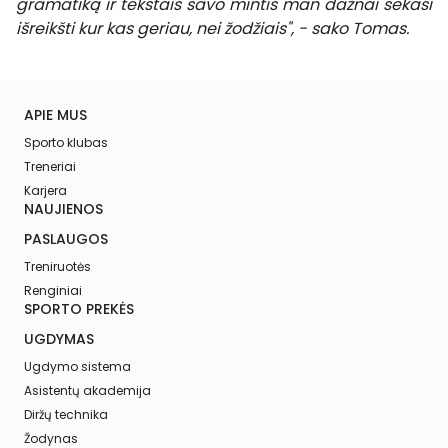
gramatiką ir tekstais savo mintis man dažnai sekasi
išreikšti kur kas geriau, nei žodžiais", - sako Tomas.
APIE MUS
Sporto klubas
Treneriai
Karjera
NAUJIENOS
PASLAUGOS
Treniruotės
Renginiai
SPORTO PREKĖS
UGDYMAS
Ugdymo sistema
Asistentų akademija
Diržų technika
Žodynas