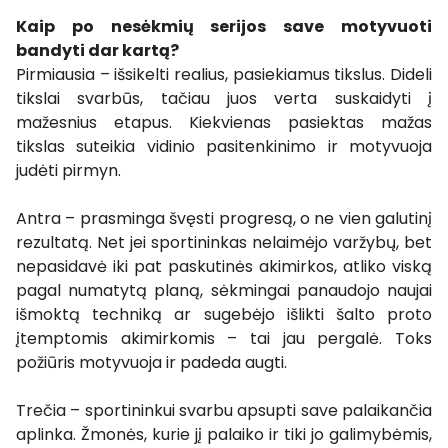
Kaip po nesėkmių serijos save motyvuoti
bandyti dar kartą?
Pirmiausia – išsikelti realius, pasiekiamus tikslus. Dideli
tikslai svarbūs, tačiau juos verta suskaidyti į
mažesnius etapus. Kiekvienas pasiektas mažas
tikslas suteikia vidinio pasitenkinimo ir motyvuoja
judėti pirmyn.
Antra – prasminga švęsti progresą, o ne vien galutinį
rezultatą. Net jei sportininkas nelaimėjo varžybų, bet
nepasidavė iki pat paskutinės akimirkos, atliko viską
pagal numatytą planą, sėkmingai panaudojo naujai
išmoktą techniką ar sugebėjo išlikti šalto proto
įtemptomis akimirkomis – tai jau pergalė. Toks
požiūris motyvuoja ir padeda augti.
Trečia – sportininkui svarbu apsupti save palaikančia
aplinka. Žmonės, kurie jį palaiko ir tiki jo galimybėmis,