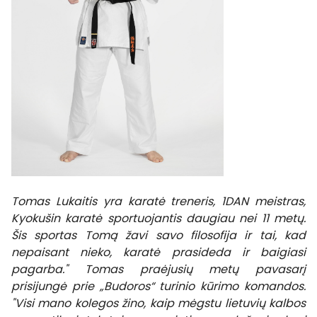
Tomas Lukaitis yra karatė treneris, 1DAN meistras,
Kyokušin karatė sportuojantis daugiau nei 11 metų.
Šis sportas Tomą žavi savo filosofija ir tai, kad
nepaisant nieko, karatė prasideda ir baigiasi
pagarba." Tomas praėjusių metų pavasarį
prisijungė prie „Budoros“ turinio kūrimo komandos.
"Visi mano kolegos žino, kaip mėgstu lietuvių kalbos