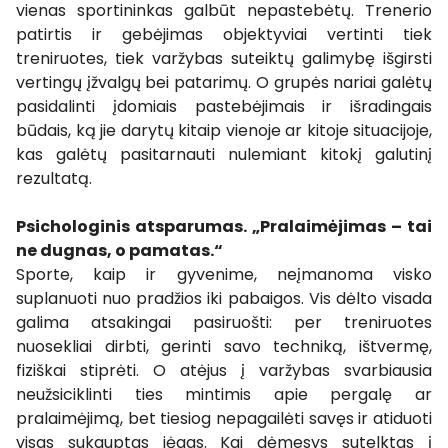
vienas sportininkas galbūt nepastebėtų. Trenerio
patirtis ir gebėjimas objektyviai vertinti tiek
treniruotes, tiek varžybas suteiktų galimybę išgirsti
vertingų įžvalgų bei patarimų. O grupės nariai galėtų
pasidalinti įdomiais pastebėjimais ir išradingais
būdais, ką jie darytų kitaip vienoje ar kitoje situacijoje,
kas galėtų pasitarnauti nulemiant kitokį galutinį
rezultatą.
Psichologinis atsparumas. „Pralaimėjimas – tai
ne dugnas, o pamatas.“
Sporte, kaip ir gyvenime, neįmanoma visko
suplanuoti nuo pradžios iki pabaigos. Vis dėlto visada
galima atsakingai pasiruošti: per treniruotes
nuosekliai dirbti, gerinti savo techniką, ištvermę,
fiziškai stiprėti. O atėjus į varžybas svarbiausia
neužsiciklinti ties mintimis apie pergalę ar
pralaimėjimą, bet tiesiog nepagailėti savęs ir atiduoti
visas sukauptas jėgas. Kai dėmesys sutelktas į