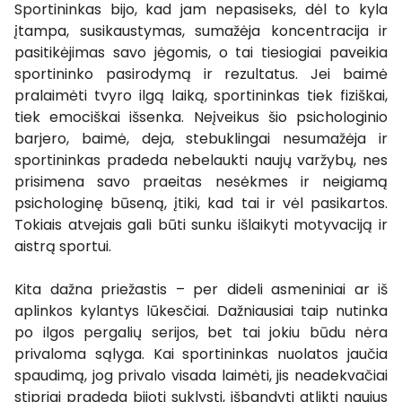
Sportininkas bijo, kad jam nepasiseks, dėl to kyla
įtampa, susikaustymas, sumažėja koncentracija ir
pasitikėjimas savo jėgomis, o tai tiesiogiai paveikia
sportininko pasirodymą ir rezultatus. Jei baimė
pralaimėti tvyro ilgą laiką, sportininkas tiek fiziškai,
tiek emociškai išsenka. Neįveikus šio psichologinio
barjero, baimė, deja, stebuklingai nesumažėja ir
sportininkas pradeda nebelaukti naujų varžybų, nes
prisimena savo praeitas nesėkmes ir neigiamą
psichologinę būseną, įtiki, kad tai ir vėl pasikartos.
Tokiais atvejais gali būti sunku išlaikyti motyvaciją ir
aistrą sportui.
Kita dažna priežastis – per dideli asmeniniai ar iš
aplinkos kylantys lūkesčiai. Dažniausiai taip nutinka
po ilgos pergalių serijos, bet tai jokiu būdu nėra
privaloma sąlyga. Kai sportininkas nuolatos jaučia
spaudimą, jog privalo visada laimėti, jis neadekvačiai
stipriai pradeda bijoti suklysti, išbandyti atlikti naujus