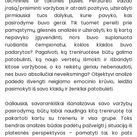
techninės ar taktinės pusės. Peržiūrėti vaizdo
įrašą/prisiminti varžybas ir atrasti pozityvo, užsirašyti
pirmiausiai tuos dalykus, kurie pavyko, kas
pasirodyme buvo gerai. Tik tuomet pereiti prie
pamąstymų, gilesnės analizės ir užsirašyti, ko šį kartą
nepavyko įgyvendinti, nors buvo suplanuota
ruošiantis čempionatui, kokios klaidos buvo
padarytos? Pagalvoti, ką treniruotėse būtų galima
patobulinti, ką naujo vertėtų išmokti ir išbandyti
kitose varžybose, o ko reikėtų geriau nebenaudoti,
nes buvo absoliučiai neveiksminga? Objektyvi analizė
padeda išvengti neigiamo emocinio krūvio, leidžia
pasimokyti iš savo klaidų ir ženkliai patobulėti.
Galiausiai, savarankiškai išanalizavus savo varžybų
pasirodymą, būtų labai naudinga kitą treniruotę tai
pakartoti kartu su treneriu ir visa grupe. Toks
bendras analizės būdas padėtų pažvelgti į situaciją iš
platesnės perspektyvos – pamatyti tai, ko pats