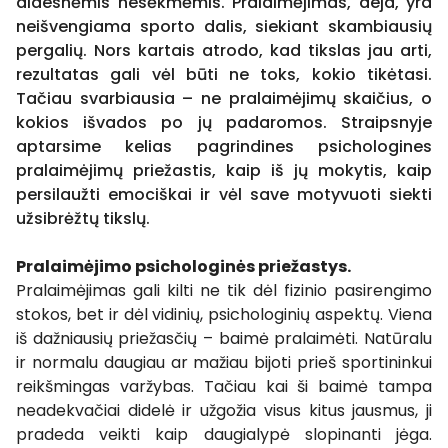
didesnėmis nesėkmėmis. Pralaimėjimas, deja, yra
neišvengiama sporto dalis, siekiant skambiausių
pergalių. Nors kartais atrodo, kad tikslas jau arti,
rezultatas gali vėl būti ne toks, kokio tikėtasi.
Tačiau svarbiausia – ne pralaimėjimų skaičius, o
kokios išvados po jų padaromos. Straipsnyje
aptarsime kelias pagrindines psichologines
pralaimėjimų priežastis, kaip iš jų mokytis, kaip
persilaužti emociškai ir vėl save motyvuoti siekti
užsibrėžtų tikslų.
Pralaimėjimo psichologinės priežastys.
Pralaimėjimas gali kilti ne tik dėl fizinio pasirengimo
stokos, bet ir dėl vidinių, psichologinių aspektų. Viena
iš dažniausių priežasčių – baimė pralaimėti. Natūralu
ir normalu daugiau ar mažiau bijoti prieš sportininkui
reikšmingas varžybas. Tačiau kai ši baimė tampa
neadekvačiai didelė ir užgožia visus kitus jausmus, ji
pradeda veikti kaip daugialypė slopinanti jėga.