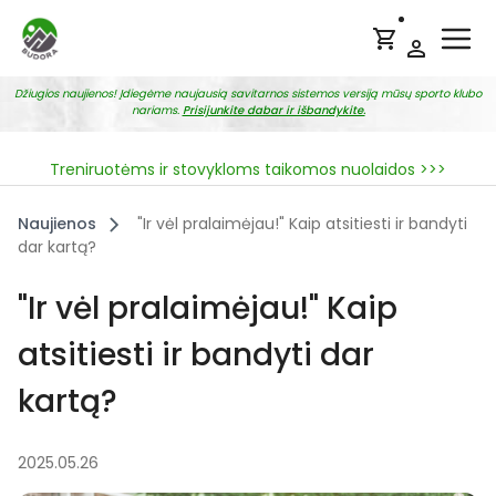
Ope
Džiugios naujienos! Įdiegėme naujausią savitarnos sistemos versiją mūsų sporto klubo
nariams.
Prisijunkite dabar ir išbandykite.
Treniruotėms ir stovykloms taikomos nuolaidos >>>
Naujienos
"Ir vėl pralaimėjau!" Kaip atsitiesti ir bandyti
dar kartą?
"Ir vėl pralaimėjau!" Kaip
atsitiesti ir bandyti dar
kartą?
2025.05.26