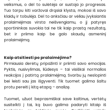
veiksmus, o dėl to sulėtėja ar sustoja jo progresas.
Tuo tarpu kiti varžovai drąsiai klysta, mokosi iš savo
klaidų ir tobulėja. Dėl to anksčiau ar vėliau įvyksiantis
pralaimėjimas virsta neišvengiamu, o jį patyręs
sportininkas suvokia tai ne tik kaip prastą rezultatą,
bet ir priima kaip be galo skaudų asmeninį
pralaimėjimą.
Kaip atsitiesti po pralaimėjimo?
Pirmiausia derėtų pripažinti ir priimti savo emocijas.
Pyktis, nusivylimas, liūdesys – tai visiškai normalios
reakcijos į patirtą pralaimėjimą. Svarbu jų neslopinti
bei leisti sau jas išgyventi. Tik tuomet galima šaltu
protu pereiti į kitą etapą – analizę.
Tuomet, užuot beprasmiškai save kaltinus, vertėtų
susitelkti į tai, ką buvo galima padaryti kitaip iš