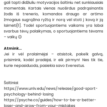
gali tapti didžiuliu motyvacijos šaltiniu net sunkiausiais
momentais. Kartais vienas nuoširdus padrąsinantis
žodis iš trenerio, komandos draugo ar artimo
žmogaus sugrąžina ryžtą ir norą vėl stoti į kovą ir ją
laimėti[1]. Todėl sportuojantiems vaikams yra labai
svarbus tėvų palaikymas, o sportuojantiems tėvams
– vaikų 😊
Atmink...
Jei ir vėl pralaimėjai – atsistok, pakelk galvą,
prisimink, kodėl pradėjai, ir eik pirmyn! Nes tik tie,
kurie nepasiduoda, pasiekia savo Everestus.
Šaltiniai:
https://www.unlv.edu/news/release/good-sport-
psychology-behind-losing
https://psyche.co/guides/how-to-be-a-better-
loser-and-grow-from-your-mistakes