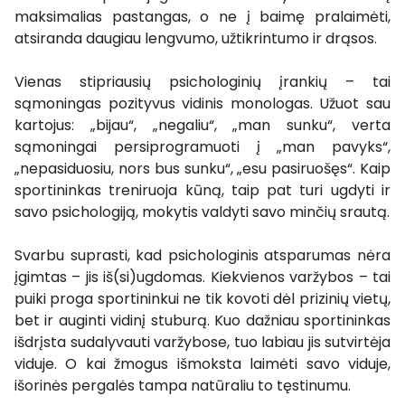
maksimalias pastangas, o ne į baimę pralaimėti,
atsiranda daugiau lengvumo, užtikrintumo ir drąsos.
Vienas stipriausių psichologinių įrankių – tai
sąmoningas pozityvus vidinis monologas. Užuot sau
kartojus: „bijau“, „negaliu“, „man sunku“, verta
sąmoningai persiprogramuoti į „man pavyks“,
„nepasiduosiu, nors bus sunku“, „esu pasiruošęs“. Kaip
sportininkas treniruoja kūną, taip pat turi ugdyti ir
savo psichologiją, mokytis valdyti savo minčių srautą.
Svarbu suprasti, kad psichologinis atsparumas nėra
įgimtas – jis iš(si)ugdomas. Kiekvienos varžybos – tai
puiki proga sportininkui ne tik kovoti dėl prizinių vietų,
bet ir auginti vidinį stuburą. Kuo dažniau sportininkas
išdrįsta sudalyvauti varžybose, tuo labiau jis sutvirtėja
viduje. O kai žmogus išmoksta laimėti savo viduje,
išorinės pergalės tampa natūraliu to tęstinumu.