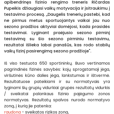
apibendrinęs fizinio rengimo treneris Ričardas
Pupeikis džiaugiasi vaikų motyvacija ir įsitraukimu į
testavimo procesą. „Daugelis trenerių pastebi, kad
ne pirmus metus sportuojantys vaikai jau nuo
sezono pradžios aktyviai domėjosi, kada prasidės
testavimai. Lyginant praėjusio sezono pirminį
testavimą su šio sezono pirminiu testavimu,
rezultatai išlieka labai panašūs, kas rodo stabilų
vaikų fizinį pasirengimą sezono pradžioje".
Iš viso testuota 650 sportininkų. Buvo vertinamos
pagrindinės fizinės savybės: kojų sprogstamoji jėga,
viršutinės kūno dalies jėga, lankstumas ir ištvermė.
Rezultatuose pateikiami ir su normatyvais yra
lyginami šių grupių vidurkiai: grupės rezultatų vidurkis
/ sveikatai palankaus fizinio pajėgumo zonos
normatyvas. Rezultatų spalvos nurodo normatyvo
zoną, į kurią jie patenka:
raudona
- sveikatos rizikos zona,