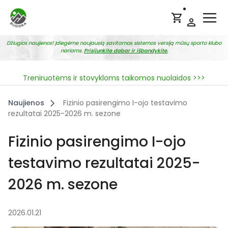
Ope
Džiugios naujienos! Įdiegėme naujausią savitarnos sistemos versiją mūsų sporto klubo
nariams.
Prisijunkite dabar ir išbandykite.
Treniruotėms ir stovykloms taikomos nuolaidos >>>
Naujienos
Fizinio pasirengimo I-ojo testavimo
rezultatai 2025-2026 m. sezone
Fizinio pasirengimo I-ojo
testavimo rezultatai 2025-
2026 m. sezone
2026.01.21